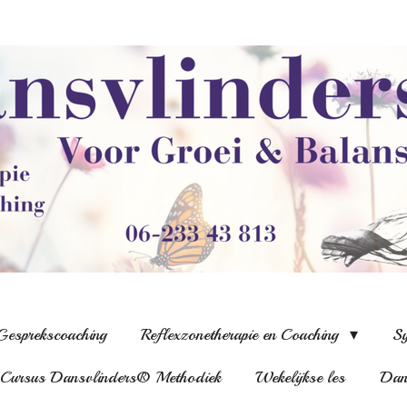
Gesprekscoaching
Reflexzonetherapie en Coaching
Sy
Cursus Dansvlinders® Methodiek
Wekelijkse les
Dans