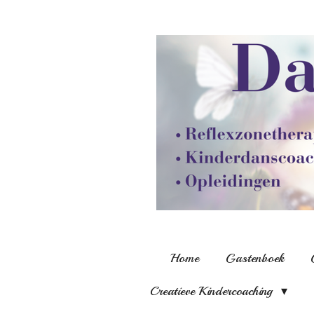
Ga
direct
naar
de
hoofdinhoud
Home
Gastenboek
Creatieve Kindercoaching