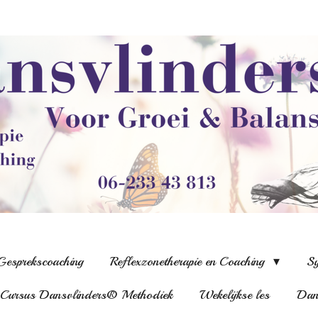
Gesprekscoaching
Reflexzonetherapie en Coaching
Sy
Cursus Dansvlinders® Methodiek
Wekelijkse les
Dans