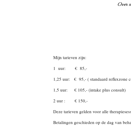
Over m
Mijn tarieven zijn:
1 uur: € 85,-
1,25 uur: € 95,- ( standaard reflexzone c
1,5 uur: € 105,- (intake plus consult)
2 uur : € 150,-
Deze tarieven gelden voor alle therapiesess
Betalingen geschieden op de dag van behan