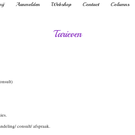
ij
Aanmelden
Webshop
Contact
Columns
Tarieven
onsult)
ies.
deling/ consult/ afspraak.